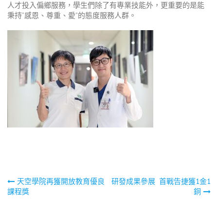
人才投入偏鄉服務，學生們除了有專業技能外，更重要的是能
秉持”感恩、尊重、愛”的態度服務人群。
文
天空學院再獲開放教育優良
研發成果參展 首戰告捷獲1金1
課程獎
銅
章