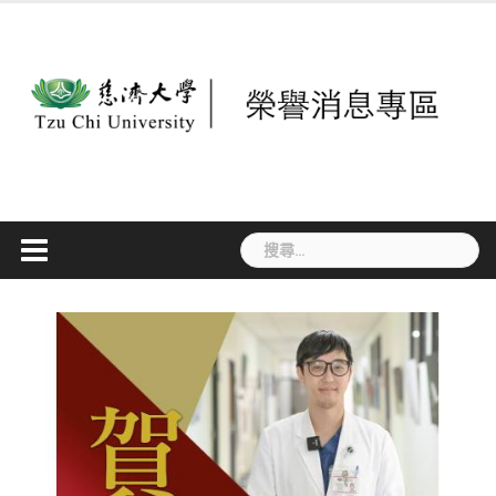
Skip
to
content
搜
尋
關
鍵
字: