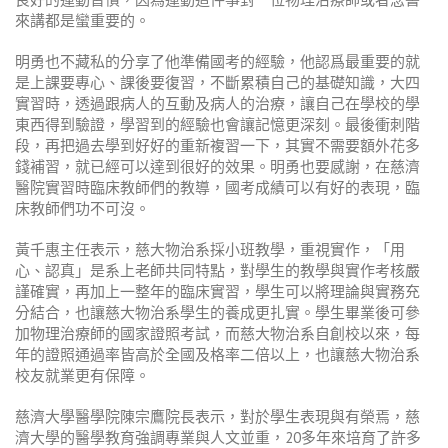
來講都是蠻重要的。
明勇也不藏私的分享了他準備國考的經驗，他認爲最重要的就
是上課要專心、課後要復習，不斷累積自己的基礎知識，大四
實習時，透過跟病人的互動及病人的治療，讓自己在學校的學
東西得到驗證，學習到的經驗也會讓記憶更深刻。最後衝刺階
段，再把過去學到好好的重新複習一下，其實不需要額外花多
錢補習，就已經可以達到很好的效果。明勇也要感謝，在慈濟
醫院實習時臨床教師們的教導，國考成績可以有好的表現，臨
床教師們功不可沒。
黃千惠主任表示，慈大物治系採小班教學，重視實作，「用
心、認真」是系上老師共同特點，對學生的教學與實作考核嚴
謹確實，再加上一整年的臨床實習，學生可以將理論與實務充
分結合，也讓慈大物治系學生的養成更扎實。學生畢業後可參
加物理治療師的國家證照考試，而慈大物治系自創校以來，每
年的證照通過率皆高於全國及格率二倍以上，也讓慈大物治系
校友就業更有保障。
慈濟大學醫學院陳宗鷹院長表示，對於學生表現與有榮焉，慈
濟大學的醫學教育強調專業與人文並重，20多年來培育了許多