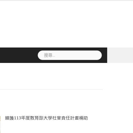
搜
尋
關
鍵
字:
續獲113年度教育部大學社會責任計畫補助