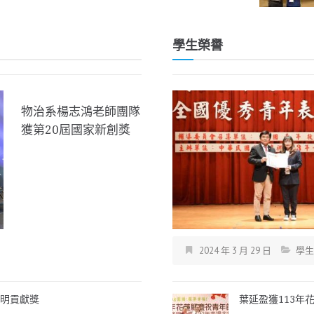
學生榮譽
物治系楊志鴻老師團隊
獲第20屆國家新創獎
2024 年 3 月 29 日
學生
發明貢獻獎
葉延盈獲113年