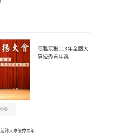
張雅筑獲113年全國大
專優秀青年獎
榮譽
花蓮縣大專優秀青年