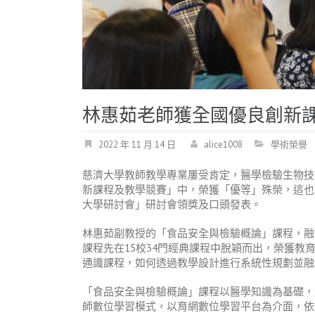
林惠茹老師獲全國優良創新
2022 年 11 月 14 日
alice1008
學術榮譽
慈濟大學教師教學專業屢受肯定，醫學檢驗生物技
新課程及教學競賽」中，榮獲「優等」殊榮，這也是
大學研討會」研討會領獎及口頭發表。
林惠茹副教授的「食品安全與檢驗概論」課程，融
課程先在15校34門經典課程中脫穎而出，榮獲
通識課程，如何透過教學設計進行系統性規劃並融
「食品安全與檢驗概論」課程以醫學知識為基礎，
師數位學習模式，以育網數位學習平台為介面，依據