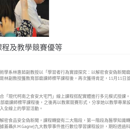
課程及教學競賽優等
術學系林惠茹副教授以「學習者行為實證探究：以解密食安偽新聞磨課
林副教授獲教育部磨課師標竿課程後，再次獲得肯定，11月11日並
合「現代柯南之食安大宅門」線上課程搭配實體進行多元模式授課
教育部磨課師標竿課程後，之後再以教案競賽形式，分享她以教學專業
入全線上的學習活動。
解密食品安全偽新聞，課程轉變有二大階段，第一階段為醫學知識
蓋聶(R.M.Gagne)九大教學事件進行數位學習課程設計，期盼透