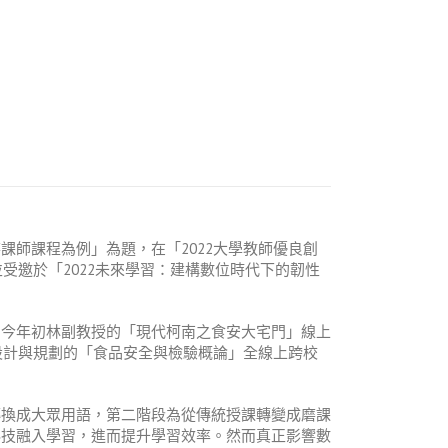
師課程為例」為題，在「2022大學教師優良創
受邀於「2022未來學習：建構數位時代下的韌性
。今年初林副教授的「現代柯南之食安大宅門」線上
設計與規劃的「食品安全與檢驗概論」全線上跨校
轉換成大眾用語，第二階段為從傳統授課轉變成磨課
過科技融入學習，進而提升學習效率。然而真正影響數