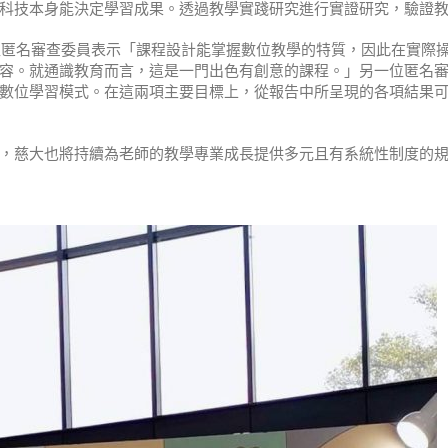
科技本身能決定學習成果。透過教學實踐研究進行實證研究，驗證
一位匿名審查委員表示「課程設計能掌握數位教學的特質，因此在實際
容。就通識教育而言，這是一門出色有創意的課程。」另一位匿名
數位學習模式。在這兩項主要目標上，從報告中所呈現的各項結果
，慈大也將持續為老師的教學專業成長提供多元且有系統性制度的